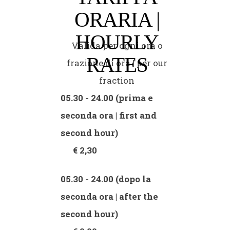
ORARIA |
HOURLY
Valida per ogni ora o
RATES
frazione di ora | per our
fraction
05.30 - 24.00 (prima e
seconda ora | first and
second hour)
€ 2,30
05.30 - 24.00 (dopo la
seconda ora | after the
second hour)