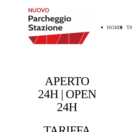
HOME
T
APERTO
24H | OPEN
24H
TARIFFA